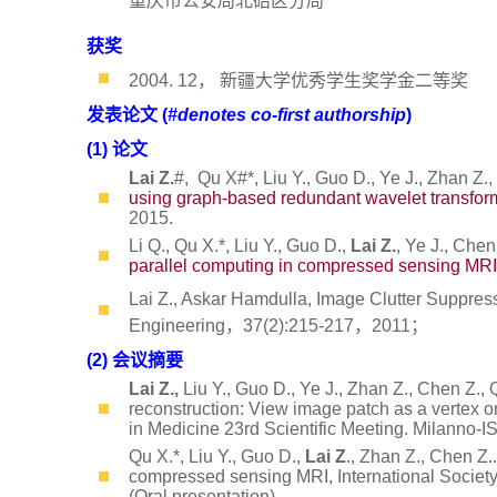
重庆市公安局北碚区分局
获奖
2004. 12， 新疆大学优秀学生奖学金二等奖
发表论文 (
#denotes co-first authorship
)
(1) 论文
Lai Z.
#, Qu X#*, Liu Y., Guo D., Ye J., Zhan Z.
using graph-based redundant wavelet transfor
2015.
Li Q., Qu X.*, Liu Y., Guo D.,
Lai Z.
, Ye J., Chen
parallel computing in compressed sensing MRI
Lai Z., Askar Hamdulla, Image Clutter Supp
Engineering，37(2):215-217，2011；
(2) 会议摘要
Lai Z.,
Liu Y., Guo D., Ye J., Zhan Z., Chen Z
reconstruction: View image patch as a vertex o
in Medicine 23rd Scientific Meeting. Milanno
Qu X.*, Liu Y., Guo D.,
Lai Z
., Zhan Z., Chen Z.
compressed sensing MRI, International Societ
(Oral presentation).