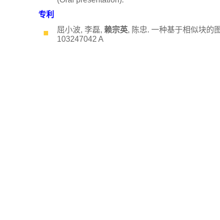
专利
屈小波, 李磊,
赖宗英
, 陈忠. 一种基于相似块
103247042 A