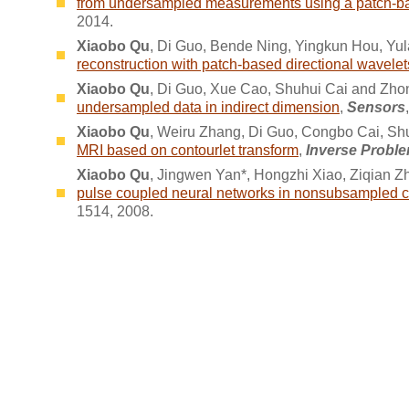
from undersampled measurements using a patch-ba
2014.
Xiaobo Qu
, Di Guo, Bende Ning, Yingkun Hou, Yu
reconstruction with patch-based directional wavelet
Xiaobo Qu
, Di Guo, Xue Cao, Shuhui Cai and Zh
undersampled data in indirect dimension
,
Sensors
Xiaobo Qu
, Weiru Zhang, Di Guo, Congbo Cai, Sh
MRI based on contourlet transform
,
Inverse Proble
Xiaobo Qu
, Jingwen Yan*, Hongzhi Xiao, Ziqian Z
pulse coupled neural networks in nonsubsampled c
1514, 2008.