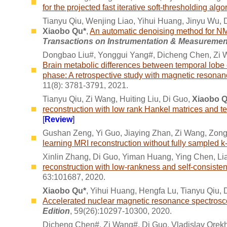
for the projected fast iterative soft-thresholding algo
Tianyu Qiu, Wenjing Liao, Yihui Huang, Jinyu Wu,
Xiaobo Qu*
,
An automatic denoising method for N
Transactions on Instrumentation & Measuremen
Dongbao Liu#, Yonggui Yang#, Dicheng Chen, Zi W
Brain metabolic differences between temporal lobe e
phase: A retrospective study with magnetic resona
11(8): 3781-3791, 2021.
Tianyu Qiu, Zi Wang, Huiting Liu, Di Guo,
Xiaobo Q
reconstruction with low rank Hankel matrices and t
[
Review
]
Gushan Zeng, Yi Guo, Jiaying Zhan, Zi Wang, Zong
learning MRI reconstruction without fully sampled 
Xinlin Zhang, Di Guo, Yiman Huang, Ying Chen, L
reconstruction with low-rankness and self-consisten
63:101687, 2020.
Xiaobo Qu*
, Yihui Huang, Hengfa Lu, Tianyu Qiu,
Accelerated nuclear magnetic resonance spectrosc
Edition
, 59(26):10297-10300, 2020.
Dicheng Chen#, Zi Wang#, Di Guo, Vladislav Orek