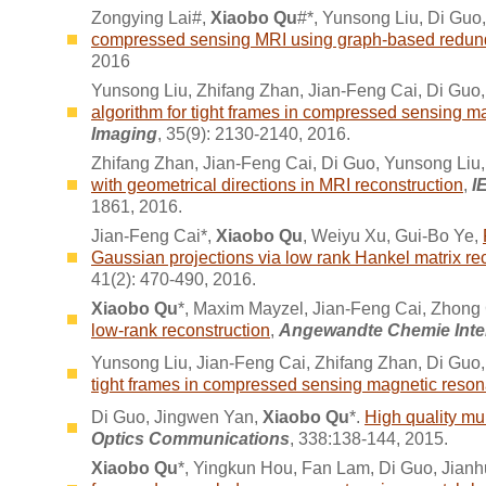
Zongying Lai#,
Xiaobo Qu
#*, Yunsong Liu, Di Guo
compressed sensing MRI using graph-based redund
2016
Yunsong Liu, Zhifang Zhan, Jian-Feng Cai, Di Gu
algorithm for tight frames in compressed sensing 
Imaging
, 35(9): 2130-2140, 2016.
Zhifang Zhan, Jian-Feng Cai, Di Guo, Yunsong Li
with geometrical directions in MRI reconstruction
,
IE
1861, 2016.
Jian-Feng Cai*,
Xiaobo Qu
, Weiyu Xu, Gui-Bo Ye,
Gaussian projections via low rank Hankel matrix re
41(2): 470-490, 2016.
Xiaobo Qu
*, Maxim Mayzel, Jian-Feng Cai, Zhong
low-rank reconstruction
,
Angewandte Chemie Inter
Yunsong Liu, Jian-Feng Cai, Zhifang Zhan, Di Guo
tight frames in compressed sensing magnetic reso
Di Guo, Jingwen Yan,
Xiaobo Qu
*.
High quality mul
Optics Communications
, 338:138-144, 2015.
Xiaobo Qu
*, Yingkun Hou, Fan Lam, Di Guo, Jian