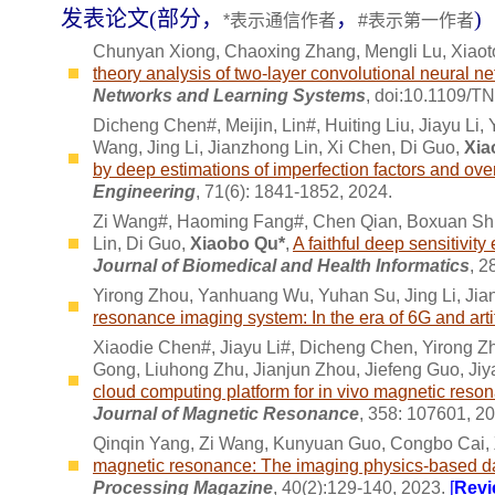
发表论文(部分，
，
)
*表示通信作者
#表示第一作者
Chunyan Xiong, Chaoxing Zhang, Mengli Lu, Xiaot
theory analysis of two-layer convolutional neural ne
Networks and Learning Systems
, doi:10.1109/
Dicheng Chen#, Meijin, Lin#, Huiting Liu, Jiayu Li
Wang, Jing Li, Jianzhong Lin, Xi Chen, Di Guo,
Xia
by deep estimations of imperfection factors and ove
Engineering
, 71(6): 1841-1852, 2024.
Zi Wang#, Haoming Fang#, Chen Qian, Boxuan Shi,
Lin, Di Guo,
Xiaobo Qu*
,
A faithful deep sensitivit
Journal of Biomedical and Health Informatics
, 2
Yirong Zhou, Yanhuang Wu, Yuhan Su, Jing Li, Jia
resonance imaging system: In the era of 6G and artif
Xiaodie Chen#, Jiayu Li#, Dicheng Chen, Yirong Zh
Gong, Liuhong Zhu, Jianjun Zhou, Jiefeng Guo, Ji
cloud computing platform for in vivo magnetic reso
Journal of Magnetic Resonance
, 358: 107601, 2
Qinqin Yang, Zi Wang, Kunyuan Guo, Congbo Cai,
magnetic resonance: The imaging physics-based data 
Processing Magazine
, 40(2):129-140, 2023.
[
Revi