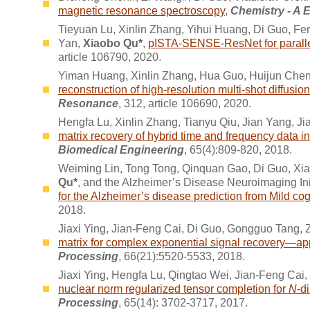
magnetic resonance spectroscopy
,
Chemistry - A 
Tieyuan Lu, Xinlin Zhang, Yihui Huang, Di Guo, Fe
Yan,
Xiaobo Qu*
,
pISTA-SENSE-ResNet for paralle
article 106790, 2020.
Yiman Huang, Xinlin Zhang, Hua Guo, Huijun Chen
reconstruction of high-resolution multi-shot diffu
Resonance
, 312, article 106690, 2020.
Hengfa Lu, Xinlin Zhang, Tianyu Qiu, Jian Yang, Ji
matrix recovery of hybrid time and frequency data 
Biomedical Engineering
, 65(4):809-820, 2018.
Weiming Lin, Tong Tong, Qinquan Gao, Di Guo, Xi
Qu*
, and the Alzheimer’s Disease Neuroimaging Ini
for the Alzheimer’s disease prediction from Mild co
2018.
Jiaxi Ying, Jian-Feng Cai, Di Guo, Gongguo Tang,
matrix for complex exponential signal recovery—ap
Processing
, 66(21):5520-5533, 2018.
Jiaxi Ying, Hengfa Lu, Qingtao Wei, Jian-Feng Cai
nuclear norm regularized tensor completion for
N
-d
Processing
, 65(14): 3702-3717, 2017.