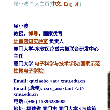
屈小波 个人主页(
中文
,
English
)
屈小波
教授，
博导
，国家优青
计算感知实验室
负责人
厦门大学-东软医疗磁共振联合研发中心
主任
厦门大学
电子科学与技术学院(国家示范
性微电子学院)
Email: quxiaobo <at> xmu.edu.cn
Email (助理): csrc_assistant <at>
xmu.edu.cn
电话: (+86) 15396288685
地址: 福建省 厦门市 厦门大学 979信箱