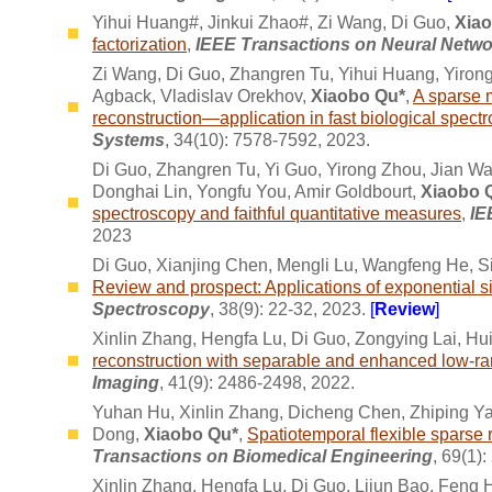
Yihui Huang#, Jinkui Zhao#, Zi Wang, Di Guo,
Xia
factorization
,
IEEE Transactions on Neural Netw
Zi Wang, Di Guo, Zhangren Tu, Yihui Huang, Yirong
Agback, Vladislav Orekhov,
Xiaobo Qu*
,
A sparse 
reconstruction—application in fast biological spect
Systems
, 34(10): 7578-7592, 2023.
Di Guo, Zhangren Tu, Yi Guo, Yirong Zhou, Jian Wa
Donghai Lin, Yongfu You, Amir Goldbourt,
Xiaobo 
spectroscopy and faithful quantitative measures
,
IE
2023
Di Guo, Xianjing Chen, Mengli Lu, Wangfeng He, Si
Review and prospect: Applications of exponential s
Spectroscopy
, 38(9): 22-32, 2023.
[
Review
]
Xinlin Zhang, Hengfa Lu, Di Guo, Zongying Lai, Hu
reconstruction with separable and enhanced low-ra
Imaging
, 41(9): 2486-2498, 2022.
Yuhan Hu, Xinlin Zhang, Dicheng Chen, Zhiping Ya
Dong,
Xiaobo Qu*
,
Spatiotemporal flexible sparse
Transactions on Biomedical Engineering
, 69(1)
Xinlin Zhang, Hengfa Lu, Di Guo, Lijun Bao, Feng