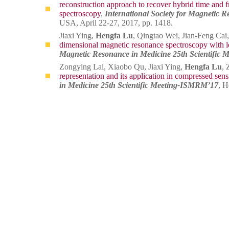
reconstruction approach to recover hybrid time and
spectroscopy
,
International Society for Magnetic 
USA, April 22-27, 2017, pp. 1418.
Jiaxi Ying,
Hengfa Lu
, Qingtao Wei, Jian-Feng Ca
dimensional magnetic resonance spectroscopy with l
Magnetic Resonance in Medicine 25th Scientific
Zongying Lai, Xiaobo Qu, Jiaxi Ying,
Hengfa Lu
, 
representation and its application in compressed sen
in Medicine 25th Scientific Meeting-ISMRM’17
, H