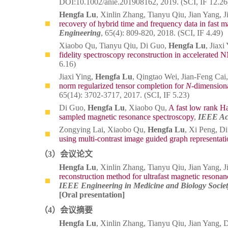
DOI:10.1002/anie.201908162, 2019. (SCI, IF 12.26
Hengfa Lu
, Xinlin Zhang, Tianyu Qiu, Jian Yang,
recovery of hybrid time and frequency data in fast 
Engineering
, 65(4): 809-820, 2018.
(SCI, IF 4.49)
Xiaobo Qu, Tianyu Qiu, Di Guo,
Hengfa Lu
, Jiax
fidelity spectroscopy reconstruction in accelerated
6.16)
Jiaxi Ying,
Hengfa Lu
, Qingtao Wei, Jian-Feng Ca
norm regularized tensor completion for
N
-dimensiona
65(14): 3702-3717, 2017. (SCI, IF 5.23)
Di Guo,
Hengfa Lu
, Xiaobo Qu,
A fast low rank Ha
sampled magnetic resonance spectroscopy
,
IEEE Ac
Zongying Lai, Xiaobo Qu,
Hengfa Lu
, Xi Peng, D
using multi-contrast image guided graph representati
（3）会议论文
Hengfa Lu
, Xinlin Zhang, Tianyu Qiu, Jian Yang,
reconstruction method for ultrafast magnetic resona
IEEE Engineering in Medicine and Biology Soci
[Oral presentation]
（4）会议摘要
Hengfa Lu
, Xinlin Zhang, Tianyu Qiu, Jian Yang