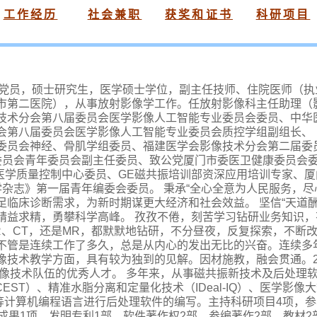
工作经历
社会兼职
获奖和证书
科研项目
，致公党员，硕士研究生，医学硕士学位，副主任技师、住院医师（
市第二医院），从事放射影像学工作。任放射影像科主任助理（
技术分会第八届委员会医学影像人工智能专业委员会委员、中华
会第八届委员会医学影像人工智能专业委员会质控学组副组长、
委员会神经、骨肌学组委员、福建医学会影像技术分会第二届委
委员会青年委员会副主任委员、致公党厦门市委医卫健康委员会
射医学质量控制中心委员、GE磁共振培训部资深应用培训专家、厦门医
谱学杂志》第一届青年编委会委员。 秉承“全心全意为人民服务，
临床诊断需求，为新时期谋更大经济和社会效益。 坚信“天道
精益求精，勇攀科学高峰。 孜孜不倦，刻苦学习钻研业务知识
R、CT，还是MR，都默默地钻研，不分昼夜，反复探索，不断
管是连续工作了多久，总是从内心的发出无比的兴奋。连续多年被评
技术教学方面，具有较为独到的见解。因材施教，融会贯通。20
影像技术队伍的优秀人才。 多年来，从事磁共振新技术及后处理
ST）、精准水脂分离和定量化技术（IDeal-IQ）、医学影像
b等计算机编程语言进行后处理软件的编写。主持科研项目4项，参
果1项，发明专利1部，软件著作权2部、参编著作2部、教材2部