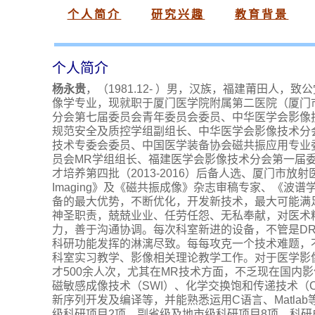
个人简介
研究兴趣
教育背景
个人简介
杨永贵
，（1981.12- ）男，汉族，福建莆田人
像学专业，现就职于厦门医学院附属第二医院（厦门
分会第七届委员会青年委员会委员、中华医学会影像
规范安全及质控学组副组长、中华医学会影像技术分
技术专委会委员、中国医学装备协会磁共振应用专业
员会MR学组组长、福建医学会影像技术分会第一届
才培养第四批（2013-2016）后备人选、厦门市放
Imaging》及《磁共振成像》杂志审稿专家、《波
备的最大优势，不断优化，开发新技术，最大可能满足
神圣职责，兢兢业业、任劳任怨、无私奉献，对医术
力，善于沟通协调。每次科室新进的设备，不管是D
科研功能发挥的淋漓尽致。每每攻克一个技术难题，不
科室实习教学、影像相关理论教学工作。对于医学影像
才500余人次，尤其在MR技术方面，不乏现在国内
磁敏感成像技术（SWI）、化学交换饱和传递技术（CE
新序列开发及编译等，并能熟悉运用C语言、Matla
级科研项目2项、副省级及地市级科研项目8项。科研成