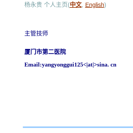
杨永贵 个人主页(
中文
,
English
)
主管技师
厦门市第二医院
Email:yangyonggui125<|at|>sina. cn