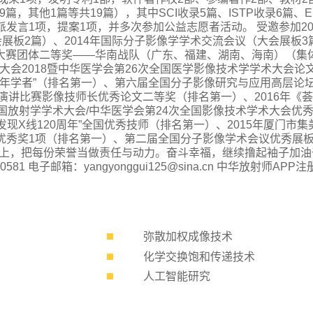
录9篇，其他1篇等共19篇），其中SCI收录5篇、ISTP收录6篇、E
派发言1项，提案1项，并多次参加公益志愿者活动。 受邀参加20
展板2篇）、2014年国际分子影像学学术交流会议（大会展板
控大赛团体二等奖——华南战队（广东、福建、湖南、海南）（集体
会2018暨中华医学会第26次全国医学影像技术学学术大会论
年学者”（排名第一）、第六届全国分子影像研究与应用高层论坛
讲比赛影像技师长优秀论文二等奖（排名第一）、2016年《荟萃—
全国放射学学术大会/中华医学会第24次全国影像技术学术大会优
发现X线120周年”全国优秀技师（排名第一）、2015年厦门
R优秀奖1项（排名第一）、第二届全国分子影像学术会议优秀展
，把每份荣誉当做责任与动力。奋斗幸福，继续撸起袖子加油干！
06040581 电子邮箱：yangyonggui125@sina.cn 中华放射师APP
弥散加权成像技术
化学交换饱和传递技术
人工智能研究