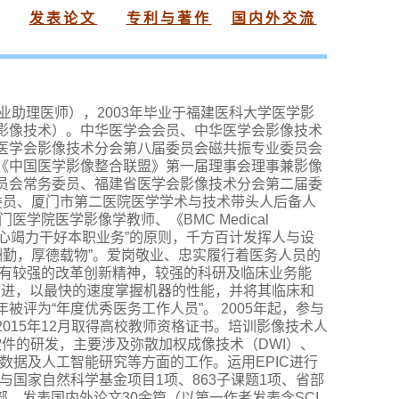
发表论文
专利与著作
国内外交流
执业助理医师），2003年毕业于福建医科大学医学影
影像技术）。中华医学会会员、中华医学会影像技术
医学会影像技术分会第八届委员会磁共振专业委员会
《中国医学影像整合联盟》第一届理事会理事兼影像
员会常务委员、福建省医学会影像技术分会第二届委
委员、厦门市第二医院医学学术与技术带头人后备人
学院医学影像学教师、《BMC Medical
尽心竭力干好本职业务”的原则，千方百计发挥人与设
酬勤，厚德载物”。爱岗敬业、忠实履行着医务人员的
，有较强的改革创新精神，较强的科研及临床业务能
改进，以最快的速度掌握机器的性能，并将其临床和
为“年度优秀医务工作人员”。 2005年起，参与
15年12月取得高校教师资格证书。培训影像技术人
软件的研发，主要涉及弥散加权成像技术（DWI）、
大数据及人工智能研究等方面的工作。运用EPIC进行
与国家自然科学基金项目1项、863子课题1项、省部
，发表国内外论文30余篇（以第一作者发表含SCI