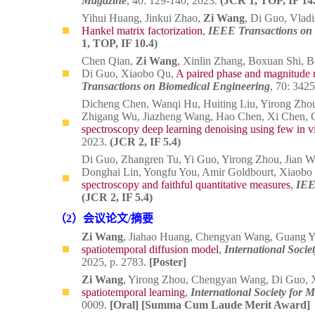
Magazine
, 40: 129-140, 2023.
(JCR 1, TOP, IF 14.
Yihui Huang, Jinkui Zhao,
Zi Wang
, Di Guo, Vlad
Hankel matrix factorization
,
IEEE Transactions on 
1, TOP, IF 10.4)
Chen Qian,
Zi Wang
, Xinlin Zhang, Boxuan Shi, B
Di Guo, Xiaobo Qu,
A paired phase and magnitude r
Transactions on Biomedical Engineering
, 70: 342
Dicheng Chen, Wanqi Hu, Huiting Liu, Yirong Zho
Zhigang Wu, Jiazheng Wang, Hao Chen, Xi Chen, G
spectroscopy deep learning denoising using few in v
2023.
(JCR 2, IF 5.4)
Di Guo, Zhangren Tu, Yi Guo, Yirong Zhou, Jian 
Donghai Lin, Yongfu You, Amir Goldbourt, Xiaobo
spectroscopy and faithful quantitative measures
,
IEEE
(JCR 2, IF 5.4)
（2）会议论文/摘要
Zi Wang
, Jiahao Huang, Chengyan Wang, Guang 
spatiotemporal diffusion model
,
International Soci
2025, p. 2783.
[Poster]
Zi Wang
, Yirong Zhou, Chengyan Wang, Di Guo,
spatiotemporal learning
,
International Society for
0009.
[Oral] [Summa Cum Laude Merit Award]