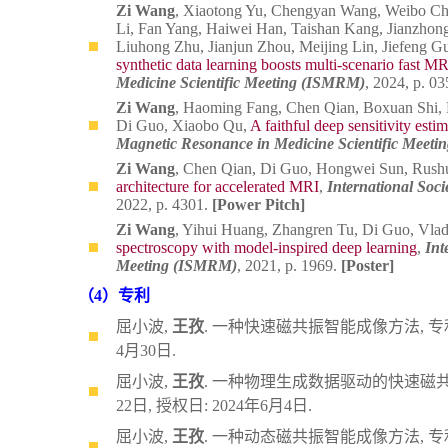
Zi Wang
, Xiaotong Yu, Chengyan Wang, Weibo Ch
Li, Fan Yang, Haiwei Han, Taishan Kang, Jianzhon
Liuhong Zhu, Jianjun Zhou, Meijing Lin, Jiefeng
synthetic data learning boosts multi-scenario fast MR
Medicine Scientific Meeting (ISMRM)
, 2024, p. 0
Zi Wang
, Haoming Fang, Chen Qian, Boxuan Shi, 
Di Guo, Xiaobo Qu,
A faithful deep sensitivity est
Magnetic Resonance in Medicine Scientific Meet
Zi Wang
, Chen Qian, Di Guo, Hongwei Sun, Rush
architecture for accelerated MRI
,
International Soc
2022, p. 4301.
[Power Pitch]
Zi Wang
, Yihui Huang, Zhangren Tu, Di Guo, Vla
spectroscopy with model-inspired deep learning
,
Int
Meeting (ISMRM)
, 2021, p. 1969.
[Poster]
（4）专利
屈小波,
王孜
. 一种快速磁共振智能成像方法, 专利号: Z
4月30日.
屈小波,
王孜
. 一种物理生成数据驱动的快速磁共振智能成
22日, 授权日: 2024年6月4日.
屈小波,
王孜
. 一种动态磁共振智能成像方法, 专利号: Z