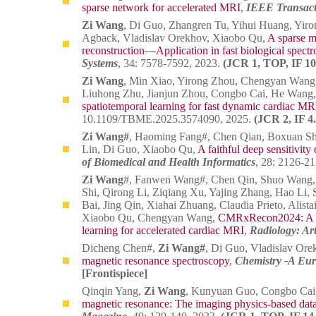
sparse network for accelerated MRI
,
IEEE Transact
Zi Wang
, Di Guo, Zhangren Tu, Yihui Huang, Yiro
Agback, Vladislav Orekhov, Xiaobo Qu,
A sparse m
reconstruction—Application in fast biological spect
Systems
, 34: 7578-7592, 2023.
(JCR 1, TOP, IF 10
Zi Wang
, Min Xiao, Yirong Zhou, Chengyan Wang
Liuhong Zhu, Jianjun Zhou, Congbo Cai, He Wang
spatiotemporal learning for fast dynamic cardiac MR
10.1109/TBME.2025.3574090, 2025.
(JCR 2, IF 4.
Zi Wang#
, Haoming Fang#, Chen Qian, Boxuan Shi
Lin, Di Guo, Xiaobo Qu,
A faithful deep sensitivit
of Biomedical and Health Informatics
, 28: 2126-2
Zi Wang
#, Fanwen Wang#, Chen Qin, Shuo Wang,
Shi, Qirong Li, Ziqiang Xu, Yajing Zhang, Hao Li
Bai, Jing Qin, Xiahai Zhuang, Claudia Prieto, Ali
Xiaobo Qu, Chengyan Wang,
CMRxRecon2024: A mul
learning for accelerated cardiac MRI
,
Radiology: Arti
Dicheng Chen#,
Zi Wang#
, Di Guo, Vladislav Or
magnetic resonance spectroscopy
,
Chemistry -A Eur
[Frontispiece]
Qinqin Yang,
Zi Wang
, Kunyuan Guo, Congbo Cai
magnetic resonance: The imaging physics-based data s