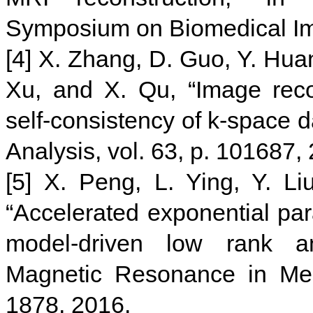
Symposium on Biomedical Ima
[4] X. Zhang, D. Guo, Y. Hua
Xu, and X. Qu, “Image reco
self-consistency of k-space d
Analysis, vol. 63, p. 101687,
[5] X. Peng, L. Ying, Y. Li
“Accelerated exponential par
model-driven low rank a
Magnetic Resonance in Medi
1878, 2016.