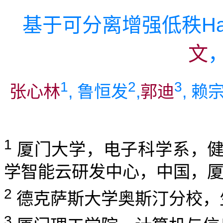
基于可分离增强低秩Han
文
1
2
3
张心林
, 鲁恒发
,
郭迪
, 赖
1
厦门大学，电子科学系，健
学智能云研发中心，中国，厦
2
德克萨斯大学奥斯汀分校，
3