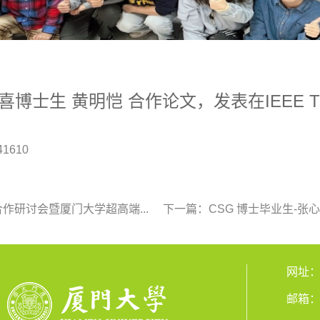
喜博士生 黄明恺 合作论文，发表在IEEE T
41610
研讨会暨厦门大学超高端...
下一篇：CSG 博士毕业生-张
网址：cs
邮箱：cs