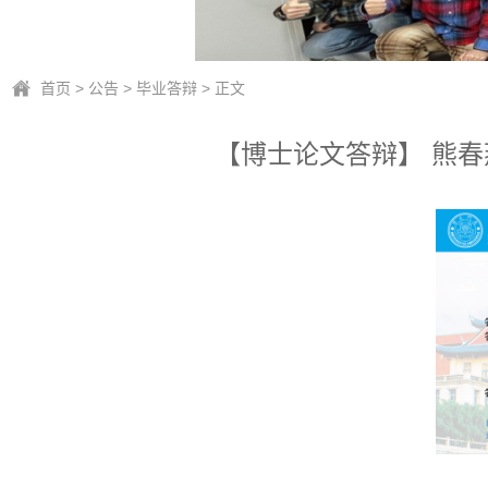
首页
>
公告
>
毕业答辩
> 正文
【博士论文答辩】 熊