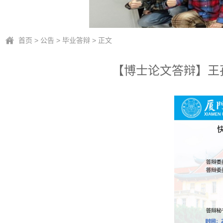
首页
>
公告
>
毕业答辩
> 正文
【博士论文答辩】王